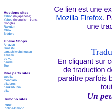
Ce lien est une ex
Auctions sites
Mozilla Firefox
. P
Yahoo
(In japanese)
Yahoo
(In english - trans.
Google)
une trad
Rakuten
Mbok
Bidders
Online Shops
Amazon
tamashii
Tradu
tamashiiwebshouten
amiami
bo-ya
En cliquant sur c
bandai
Toei
de traduction d
Bike parts sites
paraître parfois 
webike
monotaro
bikebros
tou
nankaibuhin
bike
Un peu
Kimono sites
kururi
online-kimono