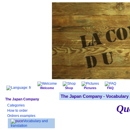
Welcome
Shop
Pictures
FAQ
The Japan Company -
Vocabulary 
The Japan Company
Que
Categories
How to order
Ordrers examples
Vocabulary and
translation