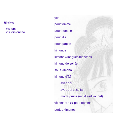
yen
Visits
pour femme
visitors
pour homme
visitors online
pour fille
pour garçon
kimonos
kimono
à
longues manches
kimono de soir
é
e
sous kimono
kimono d'
é
t
é
avec obi
avec obi et setta
motifs prune (motif
traditionnel
)
vêtement
d'
é
t
é
pour homme
portes kimonos