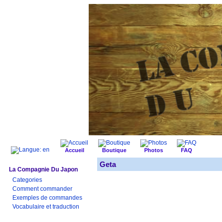
Accueil
Boutique
Photos
FAQ
Geta
La Compagnie Du Japon
Categories
Comment commander
Exemples de commandes
Vocabulaire et traduction