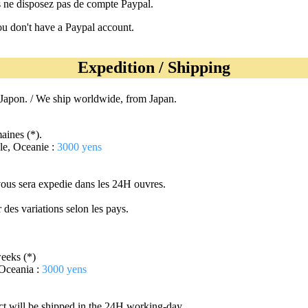
s ne disposez pas de compte Paypal.
u don't have a Paypal account.
Expedition / Shipping
 Japon. / We ship worldwide, from Japan.
aines (*).
le, Oceanie :
3000 yens
vous sera expedie dans les 24H ouvres.
 des variations selon les pays.
eeks (*)
 Oceania :
3000 yens
ct will be shipped in the 24H working-day.