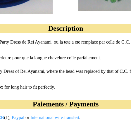
Description
a Party Dress de Rei Ayanami, ou la tete a ete remplace par celle de C.C
erieure pour que la longue chevelure colle parfaitement.
rty Dress of Rei Ayanami, where the head was replaced by that of C.C.
 for long hair to fit perfectly.
Paiements / Payments
CB
(1),
Paypal
or
International wire-transfert
.